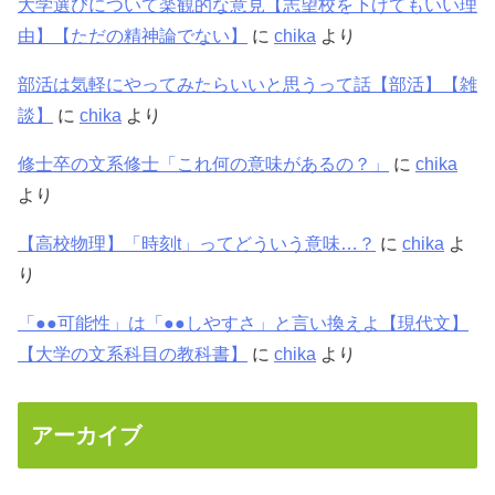
大学選びについて楽観的な意見【志望校を下げてもいい理
由】【ただの精神論でない】
に
chika
より
部活は気軽にやってみたらいいと思うって話【部活】【雑
談】
に
chika
より
修士卒の文系修士「これ何の意味があるの？」
に
chika
より
【高校物理】「時刻t」ってどういう意味…？
に
chika
よ
り
「●●可能性」は「●●しやすさ」と言い換えよ【現代文】
【大学の文系科目の教科書】
に
chika
より
アーカイブ