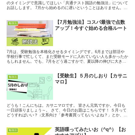
のタイミングで意識してほしい「共通テスト国語の勉強法」について
お話しします。 7月から始めるのに遅いということはありません。む
しろ「今からやるべきこと」に集中すれば、効率的に点数...
【7月勉強法】コスパ最強で点数
勉強法
アップ！今すぐ始める合格ルート
7月は、受験勉強を本格化させるタイミングです。6月までは部活や
学校行事で忙しくて、まだ受験モードに入れていない人も多かったか
もしれません。でも、7月をどう過ごすかで、夏以降の伸びに大きく
差がつきます。 今回は、効率よく点数を上げて合格率を高...
【受験生】５月のしおり【カサニ
勉強法
マロ】
どうも！こんにちは。カサニマロです。 皆さん元気ですか。今日も
一日頑張りましょう～。 さて、今日のお題はこちらです！ ５月って
どうすればいい？ ↓文系向け「参考書買ってもいいよね？」とか、単
元ごとのおすすめの動画などを紹介しています！ ↓理...
英語喋ってみたいお（^q^）【お
勉強法