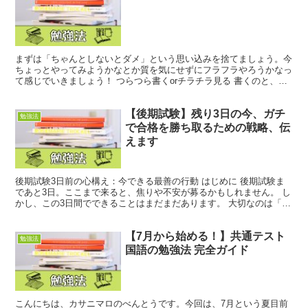
まずは「ちゃんとしないとダメ」という思い込みを捨てましょう。今
ちょっとやってみようかなとか質を気にせずにフラフラやろうかなっ
て感じでいきましょう！ つらつら書くorチラチラ見る 書くのと、見
るのどちらでもいいので「こっちの方が楽だな」と感じ...
【後期試験】残り3日の今、ガチ
勉強法
で合格を勝ち取るための戦略、伝
えます
後期試験3日前の心構え：今できる最善の行動 はじめに 後期試験ま
であと3日。ここまで来ると、焦りや不安が募るかもしれません。 し
かし、この3日間でできることはまだまだあります。 大切なのは「今
できる最善の行動」を取ること。 今回は、後期試験...
【7月から始める！】共通テスト
勉強法
国語の勉強法 完全ガイド
こんにちは、カサニマロのべんとうです。今回は、7月という夏目前