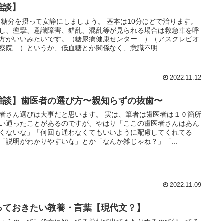
雑談】
 糖分を摂って安静にしましょう。 基本は10分ほどで治ります。
し、痙攣、意識障害、錯乱、混乱等が見られる場合は救急車を呼
方がいいみたいです。（糖尿病健康センター ）（アスクレピオ
察院 ）というか、低血糖とか関係なく、意識不明...
2022.11.12
雑談】歯医者の選び方〜親知らずの抜歯〜
者さん選びは大事だと思います。 実は、筆者は歯医者は１０箇所
い通ったことがあるのですが、やはり「ここの歯医者さんはあん
くないな」「何回も通わなくてもいいように配慮してくれてる
「説明がわかりやすいな」とか「なんか雑じゃね？」「...
2022.11.09
っておきたい教養・言葉【現代文？】