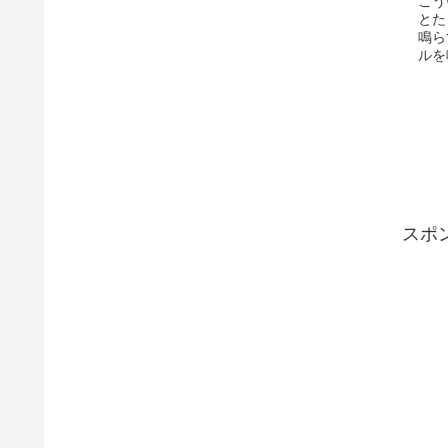
こう
とた
鳴ら
ルを
スポ