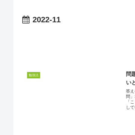
2022-11
問
勉強法
い
答え
問」
「こ
して