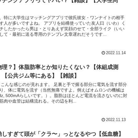
ッチングアプリってヤバい？【雑談】【大学生向
】
、特に大学生はマッチングアプリで彼氏彼女・ワンナイトの相手
す人が多いですよね。 アプリを結構使っていた友人曰（いわ）く
チしたかったら男は・とりあえず笑顔のせて・全部ライク（いい
して・最初に送る専用のテンプレ文章遅れだそうです...
2022.11.14
物理？】体脂肪率とか知りたくない？【体組成測
】【公共ジム等にある】【雑談】
 こんな感じのが見れます。 足裏と手で握る部分に電気を流す部分
り、体に電気を流す（当然無痛ですよ。例えばオムロンの機械は
kHz, 500mAらしいです。）。脂肪はほとんど電流を流さないのに対
筋肉や血管は結構流れる。その辺を利...
2022.11.13
動しすぎて頭が「クラ〜」っとなるやつ【低血糖】