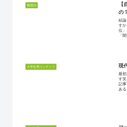
【
勉強法
の
結論
すか
位」
「聞
現
大学生用コンテンツ
最初
す笑
記事
ある