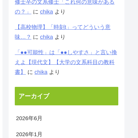
修士卒の文系修士「これ何の意味がある
の？」
に
chika
より
【高校物理】「時刻t」ってどういう意
味…？
に
chika
より
「●●可能性」は「●●しやすさ」と言い換
えよ【現代文】【大学の文系科目の教科
書】
に
chika
より
アーカイブ
2026年6月
2026年1月