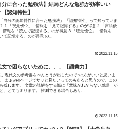
自分に合った勉強法】結局どんな勉強が効率いい
？【認知特性】
「自分の認知特性に合った勉強法」 「認知特性」って知っていま
？ 1 「視覚優位」...情報を「見て記憶する」のが得意 2 「言語優
...情報を「読んで記憶する」のが得意 3 「聴覚優位」...情報を
いて記憶する」のが得意 の...
2022.11.15
代文で困らないために、、、【語彙力】
に 現代文の参考書をべんとうが出したので↑の方がいいと思いま
。 まぁwebページでサッと見たいってのもあると思うので、この
も残します。 文章の読解をする際に「意味がわからない単語」が
と、とても困ります。 推測できる場合もあり...
2022.11.15