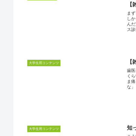
【
まず
しか
んだ
ス診
【
大学生用コンテンツ
歯医
くら
ま痛
な」
知
大学生用コンテンツ