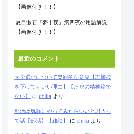
【画像付き！！】
夏目漱石『夢十夜』第四夜の用語解説
【画像付き！！】
最近のコメント
大学選びについて楽観的な意見【志望校
を下げてもいい理由】【ただの精神論で
ない】
に
chika
より
部活は気軽にやってみたらいいと思うっ
て話【部活】【雑談】
に
chika
より