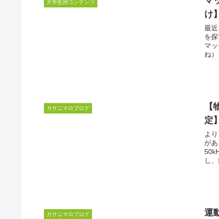
マ
大学生用コンテンツ
け
最近
を探
マッ
ね）
【
カサニマロブログ
定
より
があ
50
し、
運
カサニマロブログ