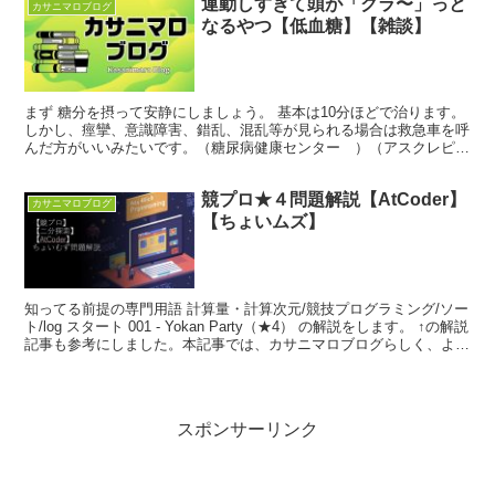
運動しすぎて頭が「クラ〜」っと
カサニマロブログ
なるやつ【低血糖】【雑談】
まず 糖分を摂って安静にしましょう。 基本は10分ほどで治ります。
しかし、痙攣、意識障害、錯乱、混乱等が見られる場合は救急車を呼
んだ方がいいみたいです。（糖尿病健康センター ）（アスクレピオ
ス診察院 ）というか、低血糖とか関係なく、意識不明...
競プロ★４問題解説【AtCoder】
カサニマロブログ
【ちょいムズ】
知ってる前提の専門用語 計算量・計算次元/競技プログラミング/ソー
ト/log スタート 001 - Yokan Party（★4） の解説をします。 ↑の解説
記事も参考にしました。本記事では、カサニマロブログらしく、より
初心者向きに書いたつ...
スポンサーリンク