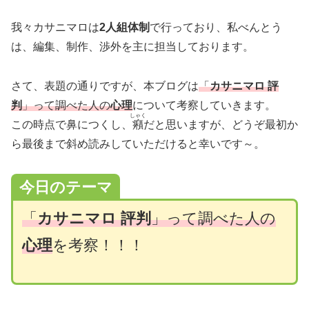
我々カサニマロは
2人組体制
で行っており、私べんとう
は、編集、制作、渉外を主に担当しております。
さて、表題の通りですが、本ブログは
「
カサニマロ 評
判
」って調べた人の
心理
について考察していきます。
しゃく
この時点で鼻につくし、
癪
だと思いますが、どうぞ最初か
ら最後まで斜め読みしていただけると幸いです～。
今日のテーマ
「
カサニマロ 評判
」って調べた人の
心理
を考察！！！