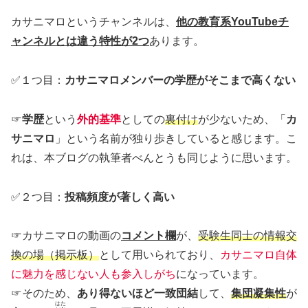
カサニマロというチャンネルは、
他の教育系YouTubeチ
ャンネルとは違う特性が2つ
あります。
✅１つ目：
カサニマロメンバーの学歴がそこまで高くない
☞
学歴
という
外的基準
としての
裏付け
が少ないため、「
カ
サニマロ
」という名前が独り歩きしていると感じます。こ
れは、本ブログの執筆者べんとうも同じように思います。
✅２つ目：
投稿頻度が著しく高い
☞カサニマロの動画の
コメント欄
が、
受験生同士の情報交
換の場（掲示板）
として用いられており、
カサニマロ自体
に魅力を感じない人も参入しがち
になっています。
☞そのため、
あり得ないほど一致団結
して、
集団凝集性
が
はた