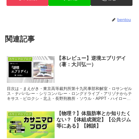
bentou
関連記事
【本レビュー】逆境エブリデイ
カサニマロブログ
（著：大川弘一）
目次は・まえがき・東京高等裁判所第十九民事部和解室・ロサンゼル
ス・ナパバレー・シリコンバレー・ロングドライブ・アリゾナからテ
キサス・ビロクシ・北上・長野刑務所・ソウル・APPT・ハイローラ
ー・フランクフルト・カジノサンレモ・モナコーバルセロ...
【物理？】体脂肪率とか知りたく
カサニマロブログ
ない？【体組成測定】【公共ジム
等にある】【雑談】