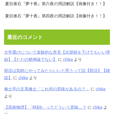
夏目漱石『夢十夜』第六夜の用語解説【画像付き！！】
夏目漱石『夢十夜』第四夜の用語解説【画像付き！！】
最近のコメント
大学選びについて楽観的な意見【志望校を下げてもいい理
由】【ただの精神論でない】
に
chika
より
部活は気軽にやってみたらいいと思うって話【部活】【雑
談】
に
chika
より
修士卒の文系修士「これ何の意味があるの？」
に
chika
より
【高校物理】「時刻t」ってどういう意味…？
に
chika
よ