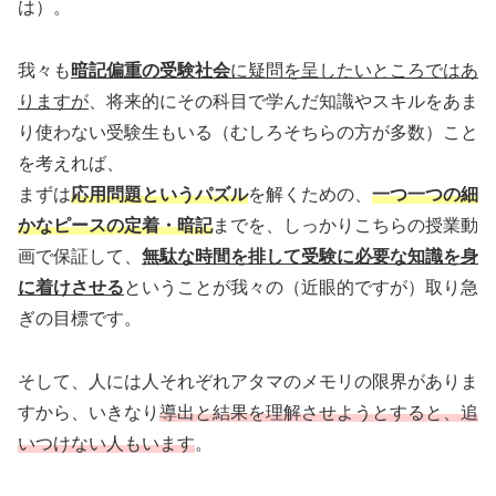
は）。
我々も
暗記偏重の受験社会
に疑問を呈したいところではあ
りますが
、将来的にその科目で学んだ知識やスキルをあま
り使わない受験生もいる（むしろそちらの方が多数）こと
を考えれば、
まずは
応用問題というパズル
を解くための、
一つ一つの細
かなピースの定着・暗記
までを、しっかりこちらの授業動
画で保証して、
無駄な時間を排して受験に必要な知識を身
に着けさせる
ということが我々の（近眼的ですが）取り急
ぎの目標です。
そして、人には人それぞれアタマのメモリの限界がありま
すから、いきなり
導出と結果を理解させようとすると、追
いつけない人もいます
。