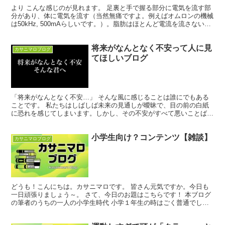
より こんな感じのが見れます。 足裏と手で握る部分に電気を流す部
分があり、体に電気を流す（当然無痛ですよ。例えばオムロンの機械
は50kHz, 500mAらしいです。）。脂肪はほとんど電流を流さないの
に対し、筋肉や血管は結構流れる。その辺を利...
将来がなんとなく不安って人に見
カサニマロブログ
てほしいブログ
「将来がなんとなく不安…」 そんな風に感じることは誰にでもある
ことです。 私たちはしばしば未来の見通しが曖昧で、目の前の白紙
に恐れを感じてしまいます。しかし、その不安がすべて悪いことばか
りではないのです。実は、その不安こそが新たな挑戦や成長...
小学生向け？コンテンツ【雑談】
カサニマロブログ
どうも！こんにちは。カサニマロです。 皆さん元気ですか。今日も
一日頑張りましょう～。 さて、今日のお題はこちらです！ 本ブログ
の筆者のうちの一人の小学生時代 小学１年生の時はごく普通でし
た。楽しかったです。 小学２年に進学する３日前くらいか...