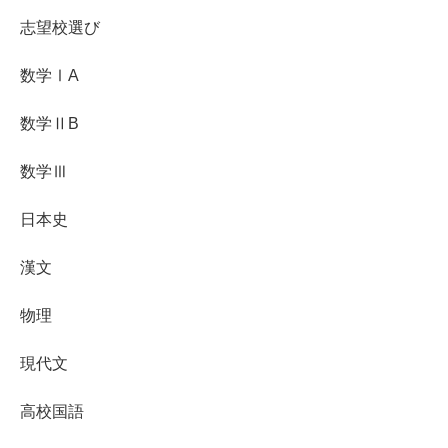
志望校選び
数学ⅠA
数学ⅡB
数学Ⅲ
日本史
漢文
物理
現代文
高校国語