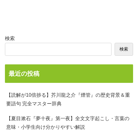
検索
検索
最近の投稿
【読解が10倍捗る】芥川龍之介『煙管』の歴史背景＆重
要語句 完全マスター辞典
【夏目漱石『夢十夜』第一夜】全文文字起こし・言葉の
意味・小学生向け分かりやすい解説