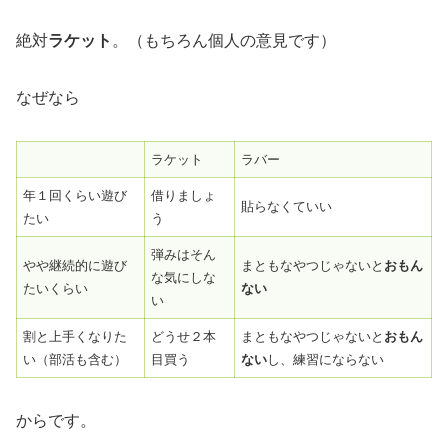
絶対
ラケット
。（もちろん個人の意見です）
なぜなら
ラケット
ラバー
年１回くらい遊び
借りましょ
貼らなくていい
たい
う
弾みはそん
やや継続的に遊び
まともなやつじゃないと
おもん
な気にしな
たいくらい
ない
い
割と上手くなりた
どうせ２本
まともなやつじゃないと
おもん
い（部活も含む）
目買う
ない
し、練習にならない
からです。