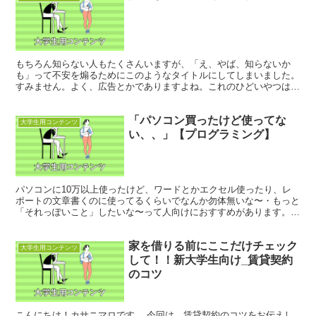
もちろん知らない人もたくさんいますが、「え、やば、知らないか
も」って不安を煽るためにこのようなタイトルにしてしまいました。
すみません。よく、広告とかでありますよね。これのひどいやつは不
安商法と呼ばれていて、購入を取り消すことができます。（消...
「パソコン買ったけど使ってな
大学生用コンテンツ
い、、」【プログラミング】
パソコンに10万以上使ったけど、ワードとかエクセル使ったり、レ
ポートの文章書くのに使ってるくらいでなんか勿体無いな〜・もっと
「それっぽいこと」したいな〜って人向けにおすすめがあります。
結論：競技プログラミング(Atcoder) まず これ...
家を借りる前にここだけチェック
大学生用コンテンツ
して！！新大学生向け_賃貸契約
のコツ
こんにちは！カサニマロです。 今回は、賃貸契約のコツをお伝えし