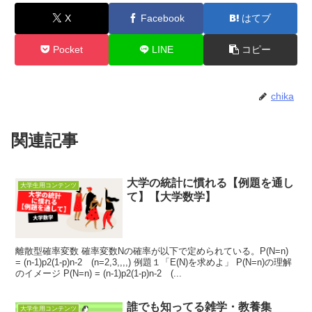
X
Facebook
はてブ
Pocket
LINE
コピー
chika
関連記事
大学の統計に慣れる【例題を通し
大学生用コンテンツ
て】【大学数学】
離散型確率変数 確率変数Nの確率が以下で定められている。P(N=n)
= (n-1)p2(1-p)n-2 (n=2,3,,,,) 例題１「E(N)を求めよ」 P(N=n)の理解
のイメージ P(N=n) = (n-1)p2(1-p)n-2 (...
誰でも知ってる雑学・教養集
大学生用コンテンツ