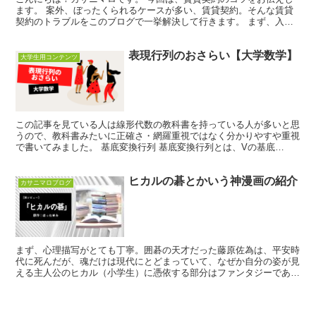
ます。 案外、ぼったくられるケースが多い、賃貸契約。そんな賃貸
契約のトラブルをこのブログで一挙解決して行きます。 まず、入居
の時に気を付けるべきこと 大前提：物件の多くは管理会社...
表現行列のおさらい【大学数学】
大学生用コンテンツ
この記事を見ている人は線形代数の教科書を持っている人が多いと思
うので、教科書みたいに正確さ・網羅重視ではなく分かりやすや重視
で書いてみました。 基底変換行列 基底変換行列とは、Vの基底
(a1,・・・,an), (b1,・・・,bn)があり、...
ヒカルの碁とかいう神漫画の紹介
カサニマロブログ
まず、心理描写がとても丁寧。囲碁の天才だった藤原佐為は、平安時
代に死んだが、魂だけは現代にとどまっていて、なぜか自分の姿が見
える主人公のヒカル（小学生）に憑依する部分はファンタジーである
が、「もしこの状況なら確かにそう感じるよな」と思う場面...