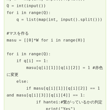
Q = int(input())
for i in range(Q):
    q = list(map(int, input().split()))
#マスを作る
masu = [[0]*W for i in range(H)]
for i in range(Q):
    if q[i] == 1:
        masu[q[i][1]][q[i][2]] = 1 #赤色
に変更
    else:
        if masu[q[i][1]][q[i][2]] == 1 
and masu[q[i][3]][q[i][4]] == 1:
            if hantei:#繋がっているかの判定
                print("Yes")