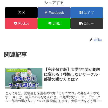
シェアする
X
Facebook
はてブ
Pocket
LINE
コピー
chika
関連記事
【完全保存版】大学4年間が劇的
大学生用コンテンツ
に変わる！後悔しないサークル・
部活の選び方とは？
こんにちは、受験生と保護者の味方「カサニマロ」の弁当＆トウで
す。 今日は、新入生のみなさんにとって超重要なテーマ、「サーク
ル・部活の選び方」について徹底解説します。大学生活をどう過ごす
かは、最初のサークル選びで8割決まるといっても過言ではあ...