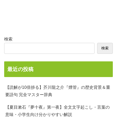
検索
検索
最近の投稿
【読解が10倍捗る】芥川龍之介『煙管』の歴史背景＆重
要語句 完全マスター辞典
【夏目漱石『夢十夜』第一夜】全文文字起こし・言葉の
意味・小学生向け分かりやすい解説