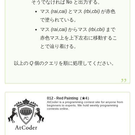
No
そうでなければ
と出力する。
マス
(
r
a
i
​,
c
a
i
​)
とマス
(
r
b
i
​,
c
b
i
​)
が赤色
で塗られている。
マス
(
r
a
i
​,
c
a
i
​)
からマス
(
r
b
i
​,
c
b
i
​)
まで
赤色マス上を上下左右に移動するこ
とで辿り着ける。
以上の
Q
個のクエリを順に処理してください。
012 - Red Painting（★4）
AtCoder is a programming contest site for anyone from
beginners to experts. We hold weekly programming
contests online.