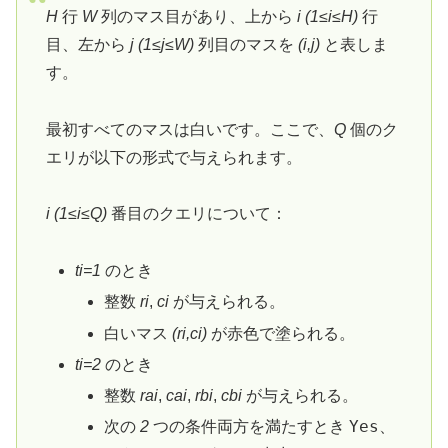
H
行
W
列のマス目があり、上から
i
(1≤
i
≤
H
)
行
目、左から
j
(1≤
j
≤
W
)
列目のマスを
(
i
,
j
)
と表しま
す。
最初すべてのマスは白いです。ここで、
Q
個のク
エリが以下の形式で与えられます。
i
(1≤
i
≤
Q
)
番目のクエリについて：
t
i
​=1
のとき
整数
r
i
,
c
i
が与えられる。
白いマス
(
r
i
​,
c
i
​)
が赤色で塗られる。
t
i
​=2
のとき
整数
r
a
i
,
c
a
i
,
r
b
i
,
c
b
i
が与えられる。
Yes
次の
2
つの条件両方を満たすとき
、