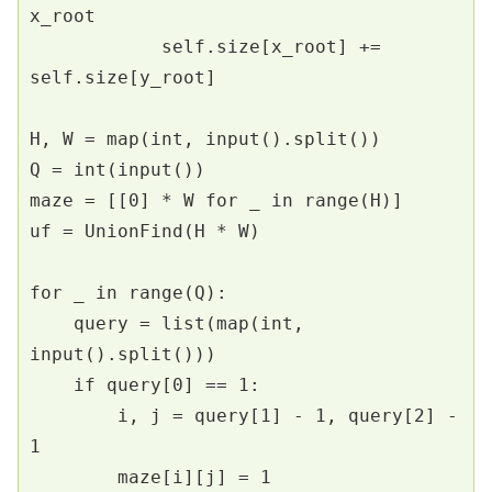
x_root
            self.size[x_root] += 
self.size[y_root]
H, W = map(int, input().split())
Q = int(input())
maze = [[0] * W for _ in range(H)]
uf = UnionFind(H * W)
for _ in range(Q):
    query = list(map(int, 
input().split()))
    if query[0] == 1:
        i, j = query[1] - 1, query[2] - 
1
        maze[i][j] = 1