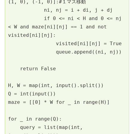
(1, 0), (-1, 0)]:#１マス移動
            ni, nj = i + di, j + dj
            if 0 <= ni < H and 0 <= nj 
< W and maze[ni][nj] == 1 and not 
visited[ni][nj]:
                visited[ni][nj] = True
                queue.append((ni, nj))
    return False
H, W = map(int, input().split())
Q = int(input())
maze = [[0] * W for _ in range(H)]
for _ in range(Q):
    query = list(map(int, 