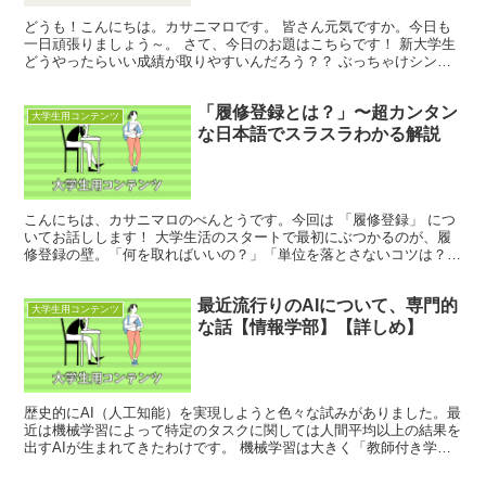
どうも！こんにちは。カサニマロです。 皆さん元気ですか。今日も
一日頑張りましょう～。 さて、今日のお題はこちらです！ 新大学生
どうやったらいい成績が取りやすいんだろう？？ ぶっちゃけシンプ
ルです。 好成績をうまく取る戦略 前提：ほぼ全部出...
「履修登録とは？」〜超カンタン
大学生用コンテンツ
な日本語でスラスラわかる解説
こんにちは、カサニマロのべんとうです。今回は 「履修登録」 につ
いてお話しします！ 大学生活のスタートで最初にぶつかるのが、履
修登録の壁。「何を取ればいいの？」「単位を落とさないコツは？」
と悩む人も多いはず。そこで、履修登録の基本から、後悔...
最近流行りのAIについて、専門的
大学生用コンテンツ
な話【情報学部】【詳しめ】
歴史的にAI（人工知能）を実現しようと色々な試みがありました。最
近は機械学習によって特定のタスクに関しては人間平均以上の結果を
出すAIが生まれてきたわけです。 機械学習は大きく「教師付き学
習」「教師なし学習」「強化学習」に分かれます。 教師...