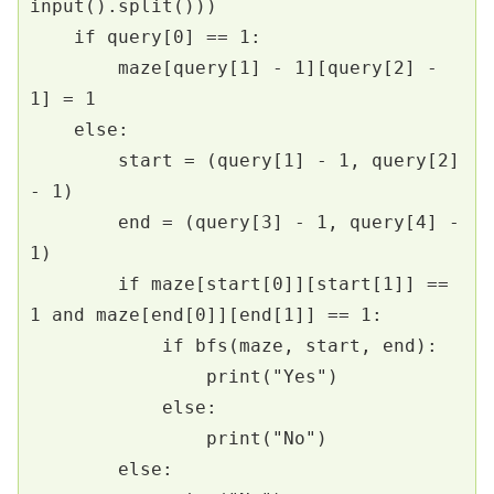
input().split()))
    if query[0] == 1:
        maze[query[1] - 1][query[2] - 
1] = 1
    else:
        start = (query[1] - 1, query[2] 
- 1)
        end = (query[3] - 1, query[4] - 
1)
        if maze[start[0]][start[1]] == 
1 and maze[end[0]][end[1]] == 1:
            if bfs(maze, start, end):
                print("Yes")
            else:
                print("No")
        else: