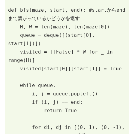
def bfs(maze, start, end): #startからend
まで繋がっているかどうかを返す
    H, W = len(maze), len(maze[0])
    queue = deque([(start[0], 
start[1])])
    visited = [[False] * W for _ in 
range(H)]
    visited[start[0]][start[1]] = True
    while queue:
        i, j = queue.popleft()
        if (i, j) == end:
            return True
        for di, dj in [(0, 1), (0, -1), 