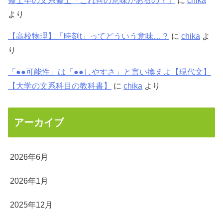
修士卒の文系修士「これ何の意味があるの？」
に
chika
より
【高校物理】「時刻t」ってどういう意味…？
に
chika
よ
り
「●●可能性」は「●●しやすさ」と言い換えよ【現代文】
【大学の文系科目の教科書】
に
chika
より
アーカイブ
2026年6月
2026年1月
2025年12月