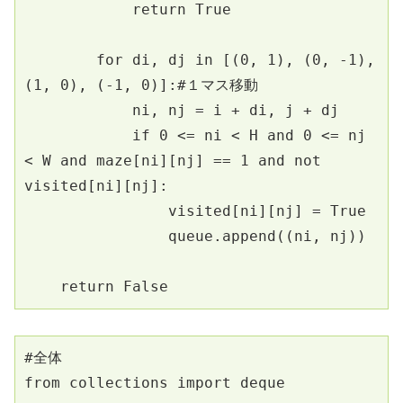
            return True
        for di, dj in [(0, 1), (0, -1), 
(1, 0), (-1, 0)]:#１マス移動
            ni, nj = i + di, j + dj
            if 0 <= ni < H and 0 <= nj 
< W and maze[ni][nj] == 1 and not 
visited[ni][nj]:
                visited[ni][nj] = True
                queue.append((ni, nj))
    return False
#全体
from collections import deque