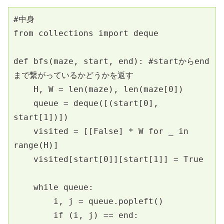
#中身
from collections import deque
def bfs(maze, start, end): #startからend
まで繋がっているかどうかを返す
    H, W = len(maze), len(maze[0])
    queue = deque([(start[0], 
start[1])])
    visited = [[False] * W for _ in 
range(H)]
    visited[start[0]][start[1]] = True
    while queue:
        i, j = queue.popleft()
        if (i, j) == end: