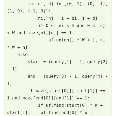
        for di, dj in [(0, 1), (0, -1), 
(1, 0), (-1, 0)]:
            ni, nj = i + di, j + dj
            if 0 <= ni < H and 0 <= nj 
< W and maze[ni][nj] == 1:
                uf.union(i * W + j, ni 
* W + nj)
    else:
        start = (query[1] - 1, query[2] 
- 1)
        end = (query[3] - 1, query[4] - 
1)
        if maze[start[0]][start[1]] == 
1 and maze[end[0]][end[1]] == 1:
            if uf.find(start[0] * W + 
start[1]) == uf.find(end[0] * W + 