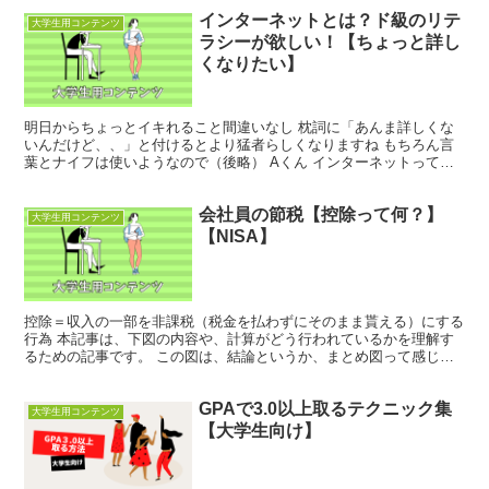
インターネットとは？ド級のリテ
大学生用コンテンツ
ラシーが欲しい！【ちょっと詳し
くなりたい】
明日からちょっとイキれること間違いなし 枕詞に「あんま詳しくな
いんだけど、、」と付けるとより猛者らしくなりますね もちろん言
葉とナイフは使いようなので（後略） Aくん インターネットって結
局どういうものなんだ？？ はじめに ネットワークは色...
会社員の節税【控除って何？】
大学生用コンテンツ
【NISA】
控除＝収入の一部を非課税（税金を払わずにそのまま貰える）にする
行為 本記事は、下図の内容や、計算がどう行われているかを理解す
るための記事です。 この図は、結論というか、まとめ図って感じで
す。 表の理解 具体例として年収が300万円の場合につ...
GPAで3.0以上取るテクニック集
大学生用コンテンツ
【大学生向け】