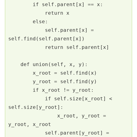
        if self.parent[x] == x:
            return x
        else:
            self.parent[x] = 
self.find(self.parent[x])
            return self.parent[x]
    def union(self, x, y):
        x_root = self.find(x)
        y_root = self.find(y)
        if x_root != y_root:
            if self.size[x_root] < 
self.size[y_root]:
                x_root, y_root = 
y_root, x_root
            self.parent[y_root] = 