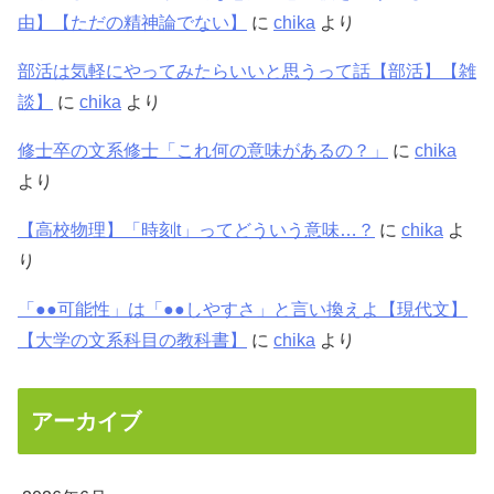
由】【ただの精神論でない】
に
chika
より
部活は気軽にやってみたらいいと思うって話【部活】【雑
談】
に
chika
より
修士卒の文系修士「これ何の意味があるの？」
に
chika
より
【高校物理】「時刻t」ってどういう意味…？
に
chika
よ
り
「●●可能性」は「●●しやすさ」と言い換えよ【現代文】
【大学の文系科目の教科書】
に
chika
より
アーカイブ