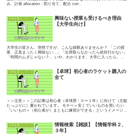
み、計画 allocation：割り当て、配分 corr...
興味ない授業も受けるべき理由
大学生用コンテンツ
【大学生向け】
大学生の皆さん、突然ですが、こんな経験ありませんか？ 「この授
業、正直まったく興味ない…」「出席取らなかったら絶対行かない」
「時間のムダじゃない？」 いや、わかります。大学に入ったら、自
分の好きなこと・得意なことに集中したくなりますよね。高...
【卓球】初心者のラケット購入の
大学生用コンテンツ
全て
＜＜注意＞＞この記事は初心者（卓球歴：０〜１年）に向けて（主観
たっぷりに）書かれています。 モチベ＝安くていいものを買いたい
「いいもの＝（初心者が）まともに練習ができる」というイメージで
この記事を書きました。 そもそも ラケット（木）とラ...
情報検索【雑談】【情報学科２、
大学生用コンテンツ
３年】