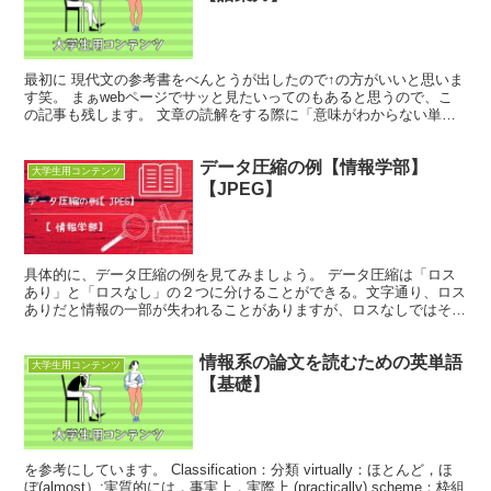
最初に 現代文の参考書をべんとうが出したので↑の方がいいと思いま
す笑。 まぁwebページでサッと見たいってのもあると思うので、こ
の記事も残します。 文章の読解をする際に「意味がわからない単
語」があると、とても困ります。 推測できる場合もあり...
データ圧縮の例【情報学部】
大学生用コンテンツ
【JPEG】
具体的に、データ圧縮の例を見てみましょう。 データ圧縮は「ロス
あり」と「ロスなし」の２つに分けることができる。文字通り、ロス
ありだと情報の一部が失われることがありますが、ロスなしではそれ
がない。ロスありの方が圧縮率が高い（いっぱい圧縮できる...
情報系の論文を読むための英単語
大学生用コンテンツ
【基礎】
を参考にしています。 Classification：分類 virtually：ほとんど，ほ
ぼ(almost）;実質的には，事実上，実際上 (practically) scheme：枠組