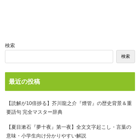
検索
検索
最近の投稿
【読解が10倍捗る】芥川龍之介『煙管』の歴史背景＆重
要語句 完全マスター辞典
【夏目漱石『夢十夜』第一夜】全文文字起こし・言葉の
意味・小学生向け分かりやすい解説