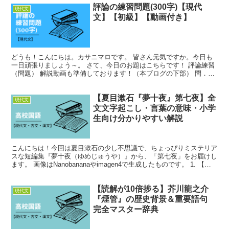
評論の練習問題(300字)【現代
現代文
文】【初級】【動画付き】
どうも！こんにちは。カサニマロです。 皆さん元気ですか。今日も
一日頑張りましょう～。 さて、今日のお題はこちらです！ 評論練習
（問題） 解説動画も準備しております！（本ブログの下部） 問．以
下の文章を読み、問に答えよ。 会話というのは、自...
【夏目漱石『夢十夜』第七夜】全
現代文
文文字起こし・言葉の意味・小学
生向け分かりやすい解説
こんにちは！今回は夏目漱石の少し不思議で、ちょっぴりミステリア
スな短編集『夢十夜（ゆめじゅうや）』から、「第七夜」をお届けし
ます。 画像はNanobananaやimagen4で生成したものです。 1. 【本
文】『夢十夜』第七夜（文字起こし）...
【読解が10倍捗る】芥川龍之介
現代文
『煙管』の歴史背景＆重要語句
完全マスター辞典