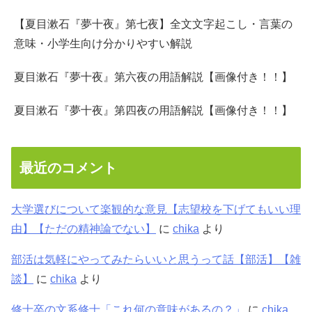
【夏目漱石『夢十夜』第七夜】全文文字起こし・言葉の
意味・小学生向け分かりやすい解説
夏目漱石『夢十夜』第六夜の用語解説【画像付き！！】
夏目漱石『夢十夜』第四夜の用語解説【画像付き！！】
最近のコメント
大学選びについて楽観的な意見【志望校を下げてもいい理
由】【ただの精神論でない】
に
chika
より
部活は気軽にやってみたらいいと思うって話【部活】【雑
談】
に
chika
より
修士卒の文系修士「これ何の意味があるの？」
に
chika