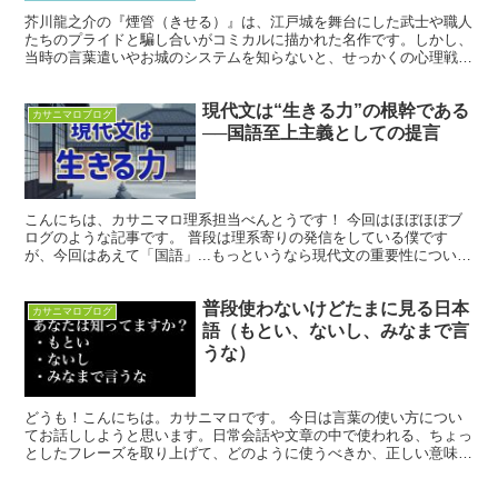
芥川龍之介の『煙管（きせる）』は、江戸城を舞台にした武士や職人
たちのプライドと騙し合いがコミカルに描かれた名作です。しかし、
当時の言葉遣いやお城のシステムを知らないと、せっかくの心理戦の
面白さが半減してしまいます。 この記事では、物語の最大...
現代文は“生きる力”の根幹である
カサニマロブログ
──国語至上主義としての提言
こんにちは、カサニマロ理系担当べんとうです！ 今回はほぼほぼブ
ログのような記事です。 普段は理系寄りの発信をしている僕です
が、今回はあえて「国語」...もっというなら現代文の重要性について
語らせてください。 なぜ僕がここまで現代文に力を入れ...
普段使わないけどたまに見る日本
カサニマロブログ
語（もとい、ないし、みなまで言
うな）
どうも！こんにちは。カサニマロです。 今日は言葉の使い方につい
てお話ししようと思います。日常会話や文章の中で使われる、ちょっ
としたフレーズを取り上げて、どのように使うべきか、正しい意味や
使い方を一緒に学んでいきましょう。 もとい 解説： 「...