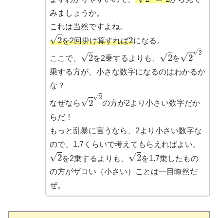
みましょうか。
これは当然ですよね。
2
2
を2回掛け算すれば
になる。
2
2
2
2
ここで、
を2乗するよりも、
を
乗する方が、小さな数字になるのはわかるか
な？
2
2
なぜなら
の方が2より小さい数字だか
らだ！
もっと乱暴に言うなら、2より小さい数字な
ので、1.7くらいで考えてもらえればよい。
2
2
を2乗するよりも、
を1.7乗したもの
の方がザコい（小さい）ことは一目瞭然だ
ぜ。