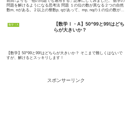
前回↓よりも「他の問題でも通用する」記事にしてみました。 数学の
問題を解けるようになる思考法 問題 １の位の数が異なる２つの自然
数m, nがある。２以上の整数p, qがあって、mp, nqの１の位の数が７
になった。この時、mqの1の位の数を...
【数学Ⅰ・A】50^99と99!はどち
数学ⅠA
らが大きいか？
【数学】50^99と99!はどちらが大きいか？ そこまで難しくはないで
すが、解けるとスッキリします！
スポンサーリンク