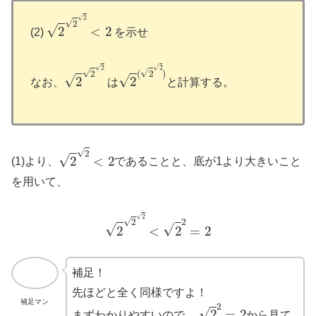
2
2
2
<
2
(2)
を示せ
2
2
2
2
(
2
2
)
なお、
は
と計算する。
2
2
<
2
(1)より、
であることと、底が1より大きいこと
を用いて、
2
2
2
<
2
2
=
2
補足！
先ほどと全く同様ですよ！
補足マン
2
2
=
2
まずわかりやすいので、
から見て