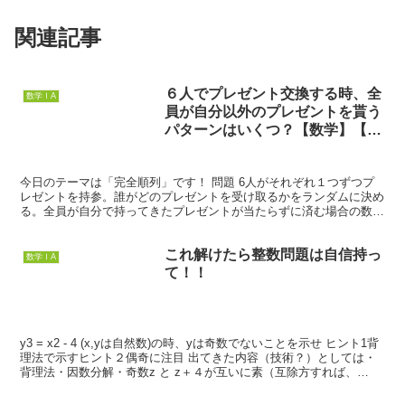
関連記事
６人でプレゼント交換する時、全
数学ⅠA
員が自分以外のプレゼントを貰う
パターンはいくつ？【数学】【上
級】（完全順列）
今日のテーマは「完全順列」です！ 問題 6人がそれぞれ１つずつプ
レゼントを持参。誰がどのプレゼントを受け取るかをランダムに決め
る。全員が自分で持ってきたプレゼントが当たらずに済む場合の数は
何通りあるか？ 【数学】6人がプレゼント交換をして全...
これ解けたら整数問題は自信持っ
数学ⅠA
て！！
y3 = x2 - 4 (x,yは自然数)の時、yは奇数でないことを示せ ヒント1背
理法で示すヒント２偶奇に注目 出てきた内容（技術？）としては・
背理法・因数分解・奇数z と z＋４が互いに素（互除方すれば、
gcd(z,z+4) = gcd...