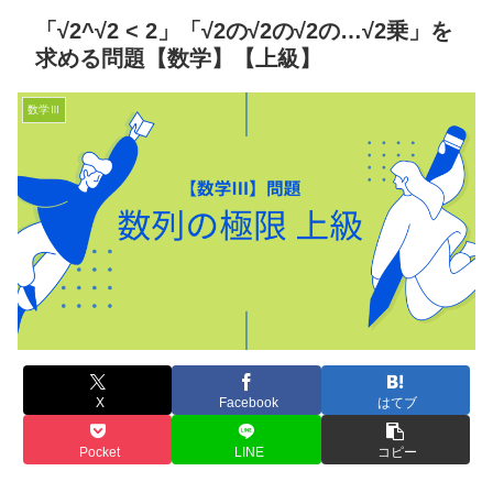
「√2^√2 < 2」「√2の√2の√2の…√2乗」を
求める問題【数学】【上級】
数学Ⅲ
X
Facebook
はてブ
Pocket
LINE
コピー