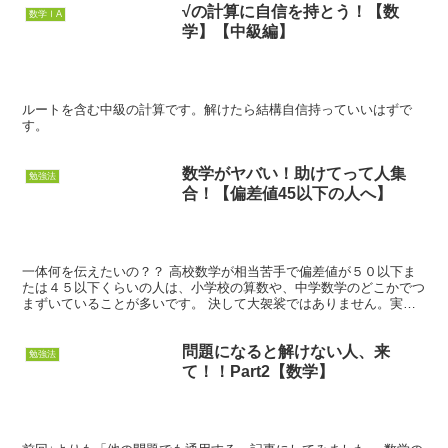
√の計算に自信を持とう！【数
数学ⅠA
学】【中級編】
ルートを含む中級の計算です。解けたら結構自信持っていいはずで
す。
数学がヤバい！助けてって人集
勉強法
合！【偏差値45以下の人へ】
一体何を伝えたいの？？ 高校数学が相当苦手で偏差値が５０以下ま
たは４５以下くらいの人は、小学校の算数や、中学数学のどこかでつ
まずいていることが多いです。 決して大袈裟ではありません。実際
見てきた生徒などにそういうケースも多かったですし、中学...
問題になると解けない人、来
勉強法
て！！Part2【数学】