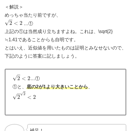
＜解説＞
めっちゃ当たり前ですが、
2
<
2
…①
上記の①は当然成り立ちますよね。これは、\sqrt{2}
≒1.41であることからも自明です。
とはいえ、近似値を用いたものは証明とみなせないので、
下記のように答案に記しましょう。
2
<
2
…①
①と、
底の2が1より大きいことから
、
2
2
<
2
補足！