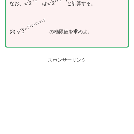
2
2
2
2
(
2
2
)
なお、
は
と計算する。
2
2
2
2
2
2
.
.
.
.
(3)
の極限値を求めよ。
スポンサーリンク