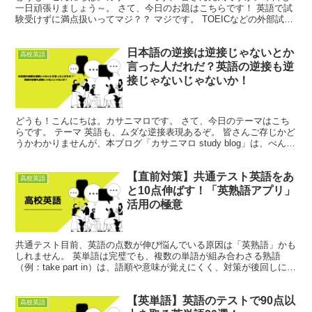
一日頑張りましょう～。 さて、今日のお題はこちらです！ 英語で試
験受けずに満点扱いってマジ？？ マジです。 TOEICなどの外部試験
で一定以上の点をとっていれば、英語の入試を試験...
日本語の逆接は逆接じゃないとか
高校英語
言った人だれだ？英語の逆接も逆
接じゃないじゃないか！
どうも！こんにちは。カサニマロです。 さて、今日のテーマはこち
らです。 テーマ 英語も、ムダな逆接表現あるぞ。 皆さんご存じかど
うかわかりませんが、本ブログ「カサニマロ study blog」は、べんと
う・ふきのとう以外にも執筆者が存在しま...
【直前対策】共通テスト英語をあ
高校英語
と10点伸ばす！「英熟語アプリ」
活用の極意
共通テスト目前、英語の点数が伸び悩んでいる原因は「英熟語」かも
しれません。 英単語は完璧でも、複数の単語が組み合わさる熟語
（例：take part in）は、語順や意味が覚えにくく、対策が後回しにな
りがちです。 そこで、短期間で効率よくスコ...
【英単語】英語のテストで90点以
高校英語