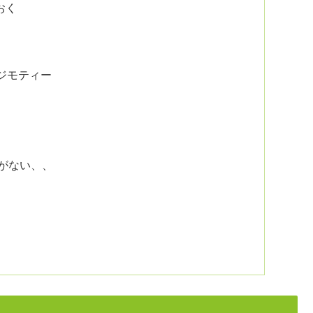
おく
ジモティー
ルがない、、