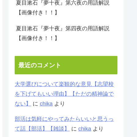
夏目漱石『夢十夜』第六夜の用語解説
【画像付き！！】
夏目漱石『夢十夜』第四夜の用語解説
【画像付き！！】
最近のコメント
大学選びについて楽観的な意見【志望校
を下げてもいい理由】【ただの精神論で
ない】
に
chika
より
部活は気軽にやってみたらいいと思うっ
て話【部活】【雑談】
に
chika
より