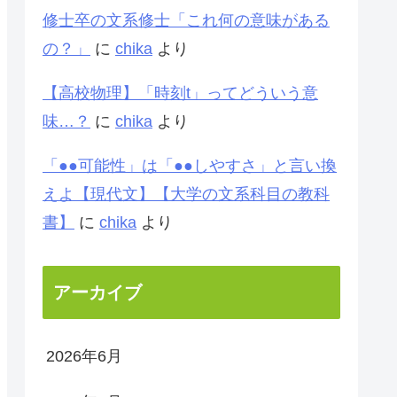
修士卒の文系修士「これ何の意味がある
の？」
に
chika
より
【高校物理】「時刻t」ってどういう意
味…？
に
chika
より
「●●可能性」は「●●しやすさ」と言い換
えよ【現代文】【大学の文系科目の教科
書】
に
chika
より
アーカイブ
2026年6月