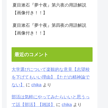
夏目漱石『夢十夜』第六夜の用語解説
【画像付き！！】
夏目漱石『夢十夜』第四夜の用語解説
【画像付き！！】
最近のコメント
大学選びについて楽観的な意見【志望校
を下げてもいい理由】【ただの精神論で
ない】
に
chika
より
部活は気軽にやってみたらいいと思うっ
て話【部活】【雑談】
に
chika
より