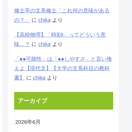
修士卒の文系修士「これ何の意味がある
の？」
に
chika
より
【高校物理】「時刻t」ってどういう意
味…？
に
chika
より
「●●可能性」は「●●しやすさ」と言い換
えよ【現代文】【大学の文系科目の教科
書】
に
chika
より
アーカイブ
2026年6月