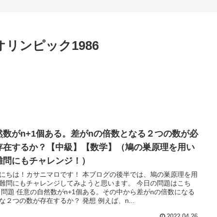
リンピック1986
然数がn+1個ある。差がnの倍数となる２つの数が必
存在するか？【中級】【数学】（鳩の巣原理を用い
難問にもチャレンジ！）
にちは！カサニマロです！ 本ブログの後半では、鳩の巣原理を用
難問にもチャレンジしてみようと思います。 今日の問題はこち
 問題 任意の自然数がn+1個ある。その中から差がnの倍数になる
な２つの数が存在するか？ 発想 例えば、n...
2022.04.26