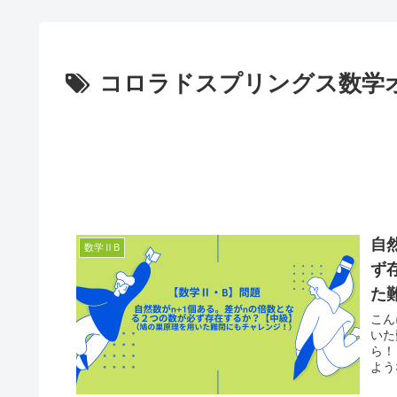
コロラドスプリングス数学オ
自
数学ⅡB
ず
た
こん
いた
ら！
よう