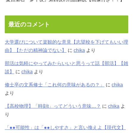
最近のコメント
大学選びについて楽観的な意見【志望校を下げてもいい理
由】【ただの精神論でない】
に
chika
より
部活は気軽にやってみたらいいと思うって話【部活】【雑
談】
に
chika
より
修士卒の文系修士「これ何の意味があるの？」
に
chika
より
【高校物理】「時刻t」ってどういう意味…？
に
chika
よ
り
「●●可能性」は「●●しやすさ」と言い換えよ【現代文】